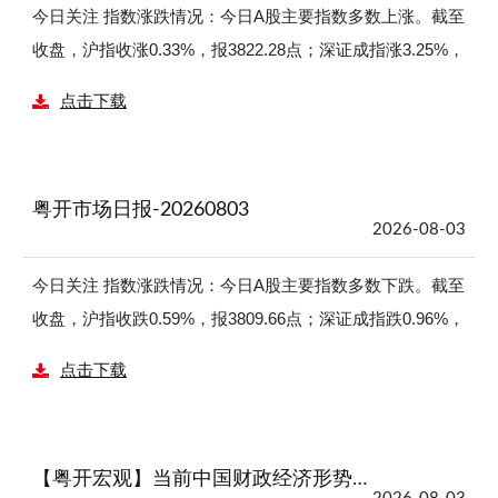
算机等行业领涨，涨幅分别为5.66%、5.34%、3.91%、
今日关注 指数涨跌情况：今日A股主要指数多数上涨。截至
3.2%、2.55%；通信、银行、食品饮料、公用事业、石油石
收盘，沪指收涨0.33%，报3822.28点；深证成指涨3.25%，
化等行业领跌，跌幅分别为1.65%、1.14%、1.07%、
报13885.71点；创业板指涨5.64%，报3488.97点；科创50
点击下载
0.54%、0.41%。 概念板块涨跌情况：今日涨幅居前的概念
指数涨4.09%，报1616.36点。沪深两市今日成交额合计
板块为玻璃纤维、工业气体、光刻机、电路板、晶圆产业、
22136亿元，较上个交易日放量2162亿元。总体上，全天个
稀土、黄金珠宝、科技龙头、服务器、万得预增、光通信、
股涨多跌少，Wind数据显示，全市场3633只个股上涨，
粤开市场日报-20260803
苹果、稀土永磁、高送转预期、新材料；品牌龙头、血液制
1744只个股下跌，147只个股收平。 行业涨跌情况：今日申
2026-08-03
品、仿制药、大基建央企等概念板块回调。 风险提示 股市
万一级行业涨多跌少，通信、电子、综合、机械设备、传媒
有风险，投资需谨慎。
等行业领涨，涨幅分别为9.41%、5.73%、4.73%、3.37%、
今日关注 指数涨跌情况：今日A股主要指数多数下跌。截至
3.24%；银行、食品饮料、交通运输、钢铁、石油石化等行
收盘，沪指收跌0.59%，报3809.66点；深证成指跌0.96%，
业领跌，跌幅分别为2.75%、1.71%、1.56%、1.23%、
报13448.29点；创业板指跌1.24%，报3302.55点；科创50
点击下载
1.11%。 概念板块涨跌情况：今日涨幅居前的概念板块为光
指数跌5.08%，报1552.89点。沪深两市今日成交额合计
芯片、光模块(CPO)、覆铜板、光通信、CRO、半导体设
19974亿元，较上个交易日缩量5446亿元。总体上，全天个
备、先进封装、射频及天线、电路板、HBM、半导体材
股涨多跌少，Wind数据显示，全市场4001只个股上涨，
【粤开宏观】当前中国财政经济形势——核心特征与政策建议
料、AI算力、培育钻石、半导体精选、光刻机；央企银行、
1462只个股下跌，64只个股收平。 行业涨跌情况：今日申