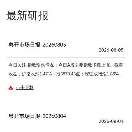
最新研报
粤开市场日报-20260805
2026-08-05
今日关注 指数涨跌情况：今日A股主要指数多数上涨。截至
收盘，沪指收涨1.47%，报3878.43点；深证成指涨1.86%，
报14144.2点；创业板指涨1.32%，报3535.14点；科创50指
点击下载
数涨4.78%，报1693.67点。沪深两市今日成交额合计26596
亿元，较上个交易日放量4460亿元。总体上，全天个股涨
多跌少，Wind数据显示，全市场3721只个股上涨，1615只
粤开市场日报-20260804
个股下跌，191只个股收平。 行业涨跌情况：今日申万一级
2026-08-04
行业涨多跌少，电子、有色金属、建筑材料、机械设备、计