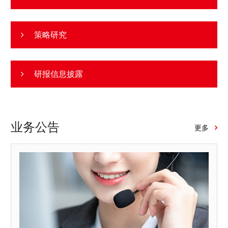
业”，同时强调“持续推动传统产业改造升级”。这表明发展新
质生产力并非简单以新产业替代传统产业，而是要形成从基
础研究、技术突破到产业应用的完整链条，在培育新动能的
策略研究
同时稳定和改造传统经济基本盘。 风险防范方面，会议继
续强调“稳定房地产市场”，提出“深化资本市场投融资综合改
研报信息披露
革，提升资本市场韧性和信心”，较4月“稳定和增强资本市
场信心”的表述更进一步，政策重心由短期稳市场拓展至投
融资两端制度建设。此外，会议要求“实施好一揽子化债方
案”，推动地方中小金融机构“改革化险、减量提质”，通过房
业务公告
更多
地产、地方债务和金融体系协同化险，守住系统性风险底
线。 风险提示：外部冲击超预期、稳增长政策超预期