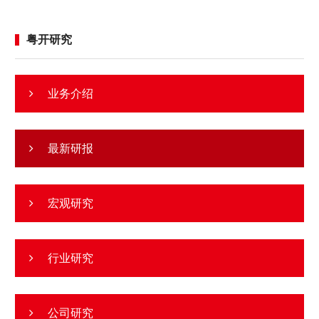
年资金拨付、项目实施和实物工作量形成将明显加快。货币
粤开研究
政策提出“综合运用并适时调整货币政策工具”，并“优化实施
财政金融协同促内需政策”，意味着政策将根据经济运行变
化相机调整，同时通过贴息、担保和风险分担等方式，提高
业务介绍
金融资源支持消费、科技创新和重点项目的精准性。 扩大
内需仍是下半年经济工作的核心抓手。会议在“有效扩大国
内需求”中明确提出“适应不同群体消费需求扩大优质供给，
最新研报
挖掘服务消费潜力”，表明促消费将更加注重群体差异、消
费场景和供需适配。投资方面，会议要求“扎实推进‘六张
宏观研究
网’规划建设”，相关投资将继续发挥稳增长、补短板、促转
型和保安全的综合作用。 产业政策更加突出新旧动能平稳
转换。会议在继续实施“人工智能+”行动、发展智能经济新
行业研究
形态的基础上，提出“加强对基础研究的长期稳定支持”“积极
推动前沿技术突破和未来产业发展”“着力打造新兴支柱产
公司研究