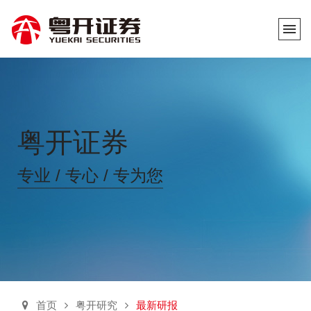
粤开证券
专业 / 专心 / 专为您
首页
粤开研究
最新研报


