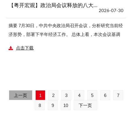
【粤开宏观】政治局会议释放的八大信号
25419亿元，较上个交易日放量1991亿元。 行业涨跌情
2026-07-30
况：今日申万一级行业多数收涨，传媒、计算机、综合、通
信、机械设备等涨幅靠前，涨幅分别为6.00%、5.56%、
摘要 7月30日，中共中央政治局召开会议，分析研究当前经
5.04%、4.26%、3.56%，银行、食品饮料等跌幅靠前，跌
济形势，部署下半年经济工作。 总体上看，本次会议基调
幅分别为1.38%、0.55%。 概念板块涨跌情况：今日涨幅居
积极有为、务实精准，会议既肯定经济“动能向新、结构向
点击下载
前概念板块为Kimi、拼多多合作商、ChatGPT、多模态模
优”，也强调要“高度重视经济运行中的困难挑战”“迎难而
型、智能体、抖音豆包、AIGC、虚拟人、WEB3.0、宇树
上”。相较4月会议的“起步有力、主要指标好于预期”，本次
机器人、DeepSeek、微软合作商、华为鲲鹏、小红书平
会议更多聚焦结构优化和动能转换，对经济运行困难的重视
台、短剧游戏。 风险提示 股市有风险，投资需谨慎。
程度进一步上升，总量承压、结构分化是经济转型过程中的
必然结果。基于此，政策层面从“用好用足宏观政策”转向“充
上一页
1
2
3
4
5
6
7
分发挥各项存量政策效能，及时谋划出台务实管用的增量政
策”，并明确提出“加大逆周期调节力度”，释放出下半年稳增
8
9
10
下一页
长政策将进一步发力提效的信号。 宏观政策更加突出落地
见效和协同发力。财政政策要求“加快财政支出和债券资金
使用进度”，从上半年收入形势超预期和支出看，预计下半