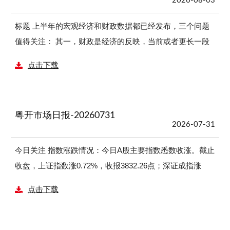
2026-08-03
银行精选、保险精选、汽车整车精选等概念板块回调。 风
万一级行业涨多跌少，今日申万一级行业涨多跌少，传媒、
险提示 股市有风险，投资需谨慎。
国防军工、医药生物、商贸零售、农林牧渔等行业领涨，涨
标题 上半年的宏观经济和财政数据都已经发布，三个问题
幅分别为2.6%、2.56%、2.48%、2.09%、2%；电子、通
值得关注： 其一，财政是经济的反映，当前或者更长一段
信、电力设备、建筑材料、基础化工等行业领跌，跌幅分别
的中国经济运行的核心特征是什么？这样的特征对财政有什
点击下载
为5.32%、3.51%、2.72%、1.77%、1.48%。 概念板块涨跌
么影响？当前中国经济最核心的特征是转型与分化，转型必
情况：今日涨幅居前的概念板块为核聚变、核电、光伏玻
然导致分化，分化是转型过程的必然结果，这种特征在人工
璃、最小市值、光热发电、数字孪生、光伏屋顶、水产、虚
智能的影响下更加凸显，同时将导致宏观税负下行。 其
粤开市场日报-20260731
拟电厂、卫星互联网、水利水电建设、射频及天线、卫星导
二，今年的财政运行形势如何？如何看待近期各方热议
2026-07-31
航、超导、高送转；半导体设备、先进封装、半导体精选、
的“财政自给率和地方财政收支差转负”的问题？总体上看是
中芯国际产业链等概念板块回调。 风险提示 股市有风险，
收入好于预期但支出增速相对放缓，收入结构、支出结构都
今日关注 指数涨跌情况：今日A股主要指数悉数收涨。截止
投资需谨慎。
出现分化，是经济K型分化在财政领域的反映。地方财政自
收盘，上证指数涨0.72%，收报3832.26点；深证成指涨
给率低于100%等价于地方财政收支差转负，这不是新鲜
2.21%，收报13578.93点；科创50涨2.99%，收报1635.96
点击下载
事，这是中央财政转移支付制度和地方举债的制度设计结
点；创业板指涨3.06%，收报3343.96点。总体上，全天个
果。 其三，下阶段财政政策如何更好地稳定经济增长？ 风
股涨多跌少，Wind数据显示，全市场4685只个股上涨，727
险提示：政策超预期、外部冲击超预期。
只个股下跌，115只个股收平。沪深两市今日成交额合计