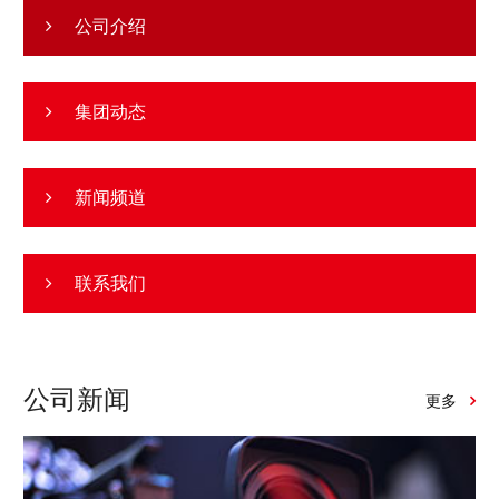
公司介绍
集团动态
新闻频道
联系我们
公司新闻
更多