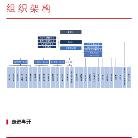
组 织 架 构
走进粤开