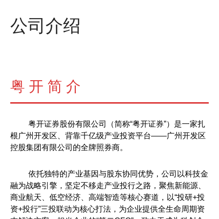
公司介绍
粤 开 简 介
粤开证券股份有限公司（简称“粤开证券”）是一家扎
根广州开发区、背靠千亿级产业投资平台——广州开发区
控股集团有限公司的全牌照券商。
依托独特的产业基因与股东协同优势，公司以科技金
融为战略引擎，坚定不移走产业投行之路，聚焦新能源、
商业航天、低空经济、高端智造等核心赛道，以“投研+投
资+投行”三投联动为核心打法，为企业提供全生命周期资